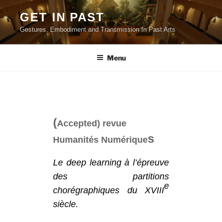
Aller
GET IN PAST
au
Gestures, Embodiment and Transmission In Past Arts
contenu
principal
Menu
(
Accepted) revue
s
Humanités Numérique
Le deep learning à l’épreuve
des partitions
e
chorégraphiques du XVIII
siècle.